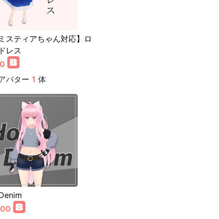
ミスティアちゃん対応】ロ
ドレス
00
アバター
1
体
Denim
000