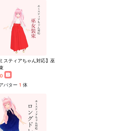
ミスティアちゃん対応】巫
束
00
アバター
1
体