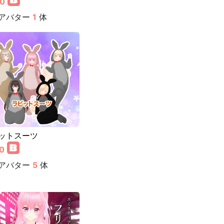
00
アバター
1
体
ットスーツ
0
アバター
5
体