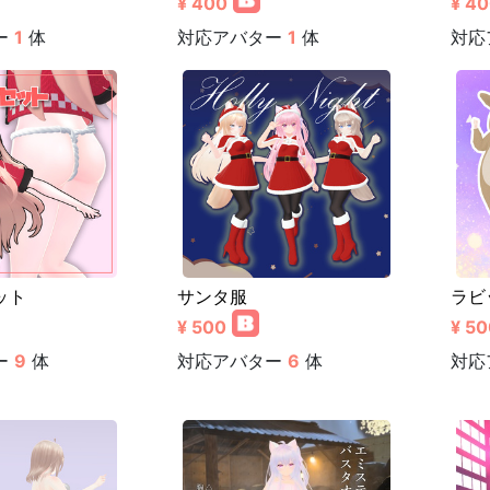
¥ 400
¥ 4
ー
1
体
対応アバター
1
体
対応
ット
サンタ服
ラビ
¥ 500
¥ 50
ー
9
体
対応アバター
6
体
対応