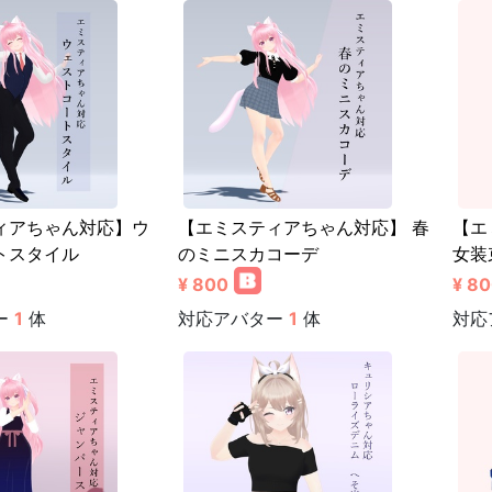
ィアちゃん対応】ウ
【エミスティアちゃん対応】 春
【エ
トスタイル
のミニスカコーデ
女装
¥ 800
¥ 8
ー
1
体
対応アバター
1
体
対応