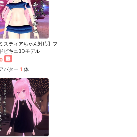
ミスティアちゃん対応】フ
ドビキニ3Dモデル
0
アバター
1
体