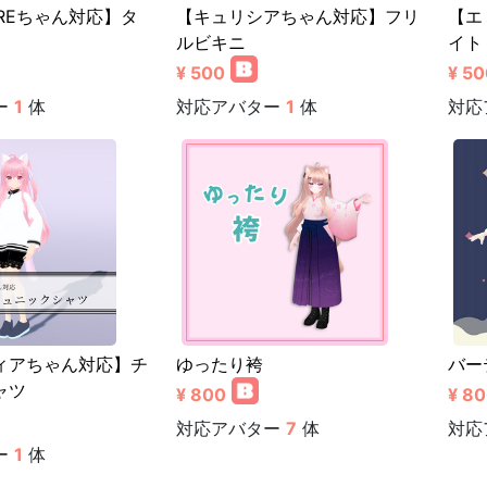
HEREちゃん対応】タ
【キュリシアちゃん対応】フリ
【エ
ルビキニ
イト
¥ 500
¥ 50
ー
1
体
対応アバター
1
体
対応
ィアちゃん対応】チ
ゆったり袴
バー
ャツ
¥ 800
¥ 8
対応アバター
7
体
対応
ー
1
体