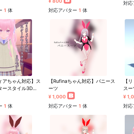
¥ 800
対応
ー
1
体
対応アバター
1
体
ィアちゃん対応】ス
【Rufinaちゃん対応】バニース
【リ
タースタイル3D…
ーツ
スー
¥ 1,000
¥ 1,
ー
1
体
対応アバター
1
体
対応