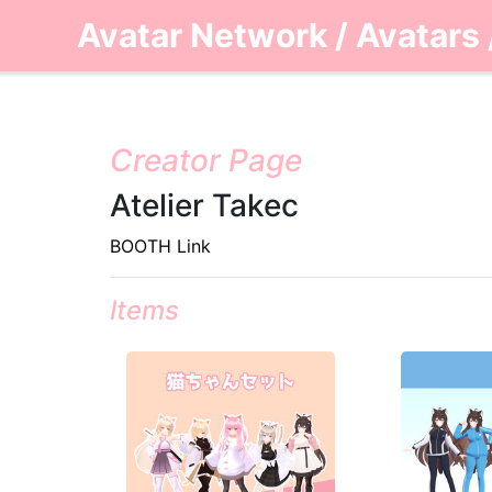
Avatar Network
/
Avatars
Creator Page
Atelier Takec
BOOTH Link
Items