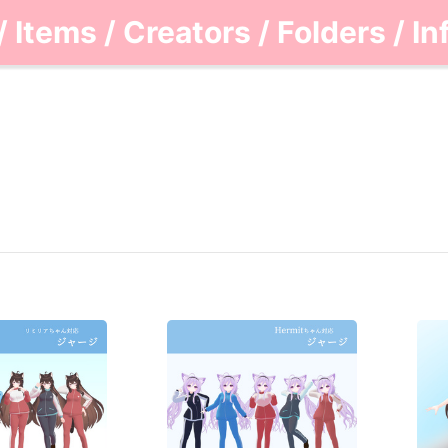
/
Items
/
Creators
/
Folders
/
In