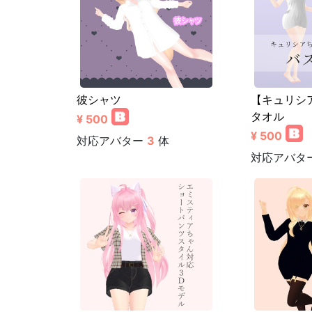
彼シャツ
【キュリシ
タオル
¥ 500
¥ 500
対応アバター
3
体
対応アバタ