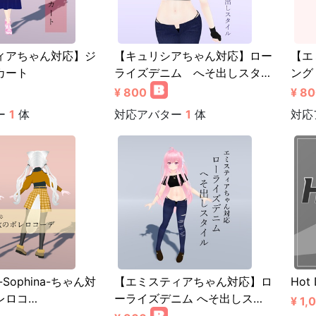
ィアちゃん対応】ジ
【キュリシアちゃん対応】ロー
【エ
カート
ライズデニム へそ出しスタ…
ング
¥ 800
¥ 8
ー
1
体
対応アバター
1
体
対応
Sophina-ちゃん対
【エミスティアちゃん対応】ロ
Hot 
レロコ…
ーライズデニム へそ出しス…
¥ 1,