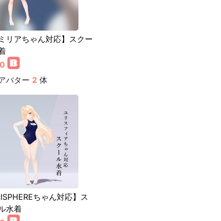
ミリアちゃん対応】スクー
着
00
アバター
2
体
RISPHEREちゃん対応】ス
ル水着