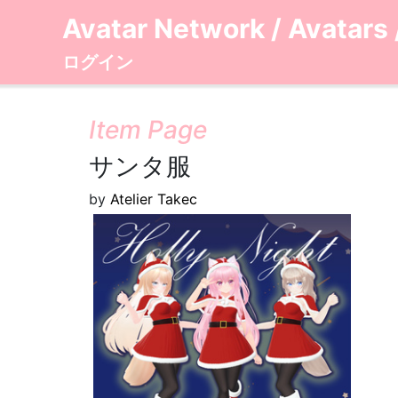
Avatar Network
/
Avatars
ログイン
Item Page
サンタ服
by
Atelier Takec