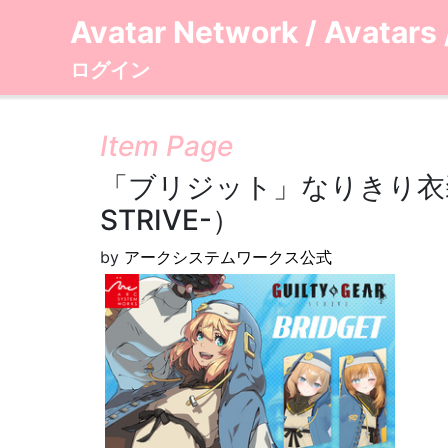
Avatar Network
/
Avatars
ログイン
Item Page
「ブリジット」なりきり衣装セッ
STRIVE-）
by
アークシステムワークス公式