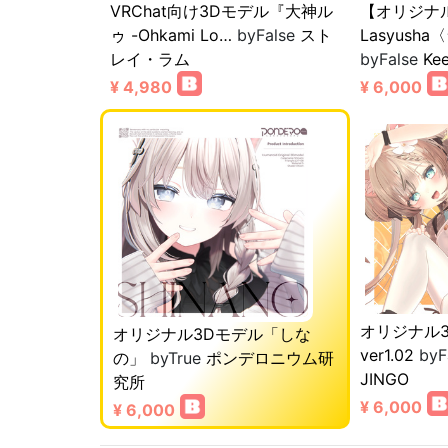
VRChat向け3Dモデル『大神ル
【オリジナ
ゥ -Ohkami Lo…
byFalse
スト
Lasyush
レイ・ラム
byFalse
Ke
¥ 4,980
¥ 6,000
オリジナル
オリジナル3Dモデル「しな
ver1.02
byF
の」
byTrue
ポンデロニウム研
JINGO
究所
¥ 6,000
¥ 6,000