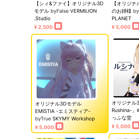
【シィ&ファイ】オリジナル3D
【オリジナ
モデル
byFalse
VERMILION
のお姉様
by
.Studio
PLANET
¥ 2,500
¥ 5,000
オリジナル3
オリジナル3Dモデル
Rushina-」
EMISTIA -エミスティア-
っふな堂
byTrue
SKYMY Workshop
¥ 5,000
¥ 5,000