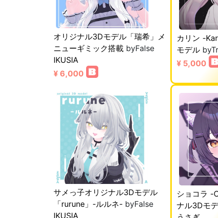
オリジナル3Dモデル「瑞希」メ
カリン -Kar
ニューギミック搭載
byFalse
モデル
byT
IKUSIA
¥ 5,000
¥ 6,000
サメっ子オリジナル3Dモデル
ショコラ -Ch
「rurune」-ルルネ-
byFalse
ナル3Dモ
IKUSIA
うさぎ