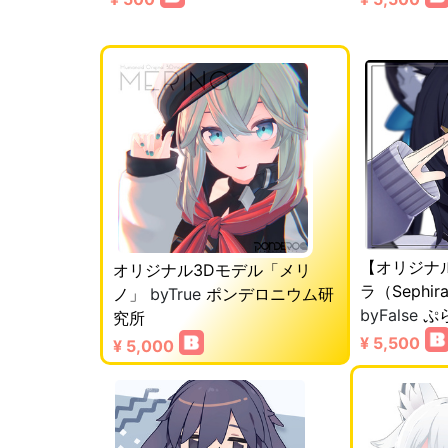
【オリジナ
オリジナル3Dモデル「メリ
ラ（Sephi
ノ」
byTrue
ポンデロニウム研
byFalse
ぷ
究所
¥ 5,500
¥ 5,000