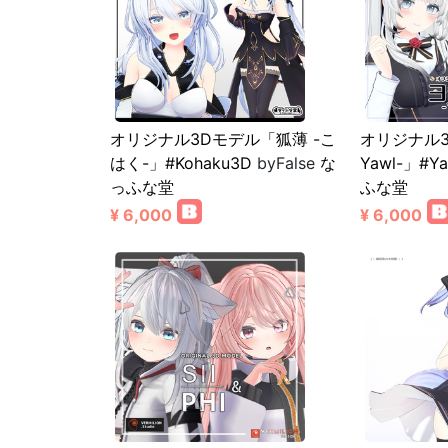
オリジナル3Dモデル「狐薄 -こ
オリジナル3
はく-」#Kohaku3D
byFalse
な
Yawl-」#Ya
っふな堂
ふな堂
¥ 6,000
¥ 6,000