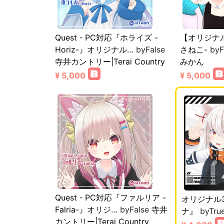
Quest・PC対応『ホライズ -
【オリジナ
Horiz-』オリジナル…
byFalse
さねこ-
byF
寺井カントリー|Terai Country
みかん
¥ 5,000
¥ 5,000
Quest・PC対応『ファルリア -
オリジナル
Falria-』オリジ…
byFalse
寺井
ナ』
byTru
カントリー|Terai Country