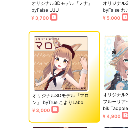
オリジナル3Dモデル『ノナ』
オリジナル
byFalse
UJU
byFalse
わ
¥ 3,700
¥ 5,000
オリジナル3D
オリジナル3Dモデル『マロ
フルーリア
ン』
byTrue
こよりLabo
bikiTadpole
¥ 3,000
¥ 4,900