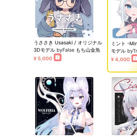
うささき Usasaki / オリジナル
ミント -Mi
3Dモデル
byFalse
もち山金魚
モデル
byT
¥ 5,000
¥ 4,000