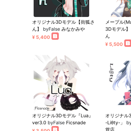
オリジナル3Dモデル【街狐さ
メープル(M
ん】
byFalse
みなかみや
3Dモデル】
ん
¥ 5,400
¥ 5,500
オリジナル3Dモデル『Lua』
オリジナル
ver3.0
byFalse
Ficsnade
-Liθty-」
by
貨店
¥ 3,500