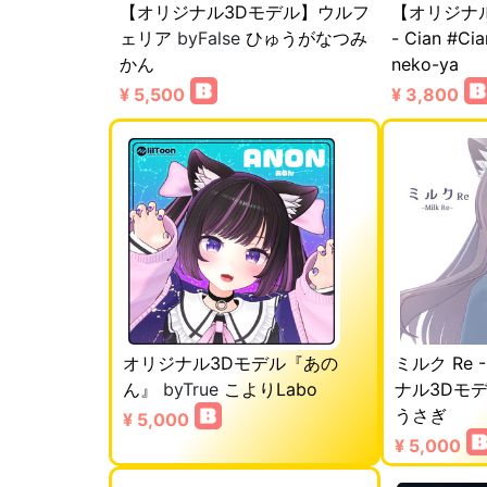
【オリジナル3Dモデル】ウルフ
【オリジナ
ェリア
byFalse
ひゅうがなつみ
- Cian #Ci
かん
neko-ya
¥ 5,500
¥ 3,800
オリジナル3Dモデル『あの
ミルク Re -
ん』
byTrue
こよりLabo
ナル3Dモ
うさぎ
¥ 5,000
¥ 5,000