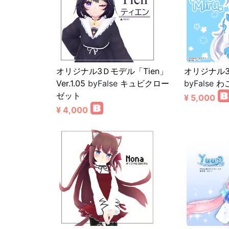
オリジナル3Ｄモデル「Tien」
オリジナル
Ver.1.05
byFalse
キュビクロー
byFalse
わ
ゼット
¥ 5,000
¥ 4,000