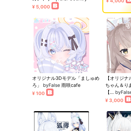
¥ 4,000
¥ 5,000
オリジナル3Dモデル「ましゅめ
【オリジナ
ろ」
byFalse
雨咲cafe
ちゃん＆り
【…
byFals
¥ 100
¥ 3,000