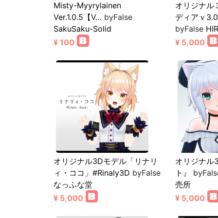
Misty-Myyrylainen
オリジナル
Ver.1.0.5【V…
byFalse
ディアｖ3.0
SakuSaku-Solid
byFalse
HI
¥ 100
¥ 5,000
オリジナル3Dモデル「リナリ
オリジナル
ィ・ココ」#Rinaly3D
byFalse
ト』
byFal
なっふな堂
売所
¥ 5,000
¥ 5,000