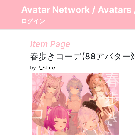
Avatar Network
/
Avatars
ログイン
Item Page
春歩きコーデ(88アバター
by
P_Store