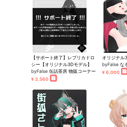
【サポート終了】レプリカドロ
オリジナル3
シー【オリジナル3Dモデル】
byFalse
な
byFalse
缶詰茶房 物販コーナー
¥ 6,000
¥ 3,560